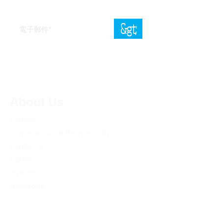
現。
&gt;
Oppstar 需要您的電子郵件地址來就我們的產品和
服務與您聯繫。您可以隨時取消訂閱這些通訊。有
關我們的隱私慣例和保護您隱私的承諾的信息，請
查看我們的隱私政策。
About Us
Company
Corporate Social Responsibility
Contact Us
Career
Investor
Newsroom