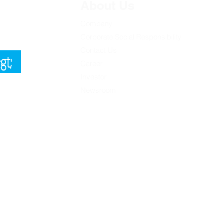
About Us
。註冊並開始
Company
現。
Corporate Social Responsibility
Contact Us
gt;
Career
Investor
Newsroom
我們的產品和服
通訊。有關我
息，請查看我